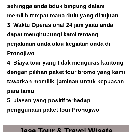
sehingga anda tiduk bingung dalam
memilih tempat mana dulu yang di tujuan
3. Waktu Operasional 24 jam yaitu anda
dapat menghubungi kami tentang
perjalanan anda atau kegiatan anda di
Pronojiwo
4. Biaya tour yang tidak menguras kantong
dengan pilihan paket tour bromo yang kami
tawarkan memiliki jaminan untuk kepuasan
para tamu
5. ulasan yang positif terhadap
penggunaan paket tour
Pronojiwo
Jasa Tour & Travel Wisata