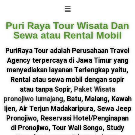
Puri Raya Tour Wisata Dan
Sewa atau Rental Mobil
PuriRaya Tour adalah Perusahaan Travel
Agency terpercaya di Jawa Timur yang
menyediakan layanan Terlengkap yaitu,
Rental atau sewa mobil dengan sopir
atau tanpa Sopir,
Paket Wisata
pronojiwo lumajang
, Batu, Malang, Kawah
Ijen, Air Terjun Madakaripura, Sewa Jeep
Pronojiwo, Reservasi Hotel/Penginapan
di Pronojiwo, Tour Wali Songo, Study