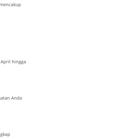
i mencakup
April hingga
matan Anda
ngkap