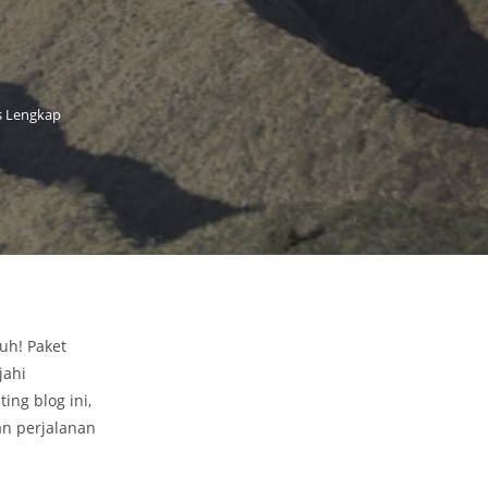
s Lengkap
uh! Paket
jahi
ng blog ini,
n perjalanan