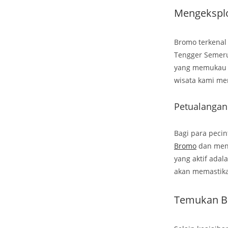
Mengekspl
Bromo terkena
Tengger Semeru 
yang memukau d
wisata kami me
Petualangan
Bagi para peci
Bromo
dan menj
yang aktif ada
akan memastika
Temukan B