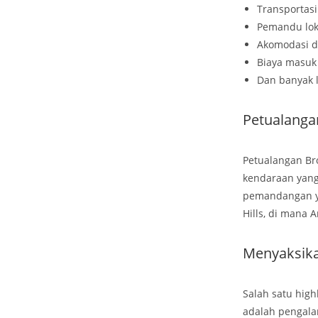
Transportas
Pemandu lok
Akomodasi 
Biaya masuk
Dan banyak l
Petualanga
Petualangan Br
kendaraan yang
pemandangan ya
Hills, di man
Menyaksika
Salah satu high
adalah pengalam