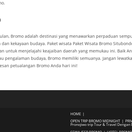
mo.
n
ulan, Bromo adalah destinasi yang menawarkan perpaduan sempu
 dan kekayaan budaya. Paket wisata Paket Wisata Bromo Situbon
n untuk menjelajahi keajaiban daerah yang memukau ini. Baik A
au pengalaman budaya, Bromo memiliki semuanya. Jangan lewatka
 pesan petualangan Bromo Anda hari ini!
HOME
OPEN TRIP BROMO MIDNIGHT
PRI
Pronojiwo trip Tour & Travel Dengan 