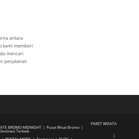
rna antara
do kami memberi
nda mencari
n perjalanan
PAKET WISATA
VATE BROMO MIDNIGHT
Pusat Wisat Bromo
Destinasi Terbaik