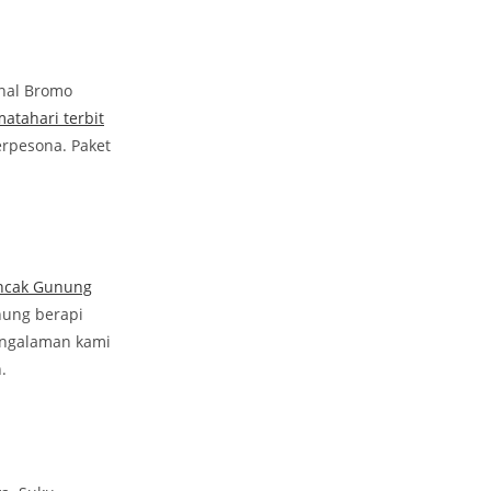
nal Bromo
atahari terbit
rpesona. Paket
ncak Gunung
nung berapi
engalaman kami
.