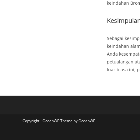
keindahan Bro
Kesimpula
Sebagai kesimp
keindahan alam
Anda kesempata
petualangan at
luar biasa ini;
Copyright - OceanWP Theme by OceanWP