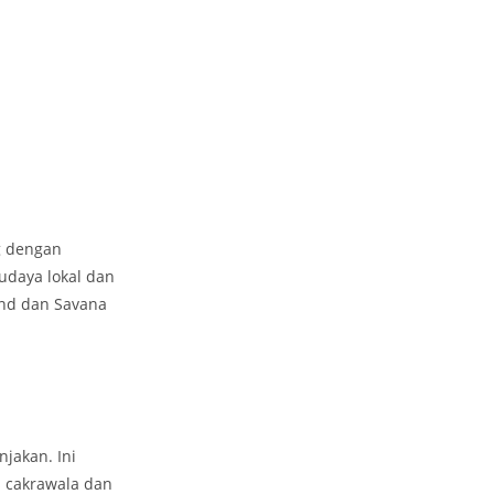
g dengan
udaya lokal dan
nd dan Savana
njakan. Ini
s cakrawala dan