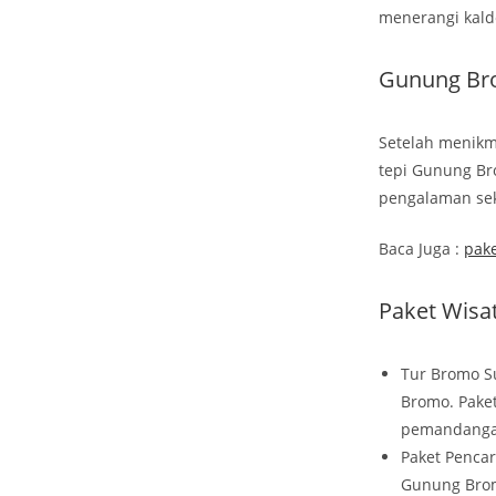
menerangi kald
Gunung Br
Setelah menikma
tepi Gunung Br
pengalaman sek
Baca Juga :
pake
Paket Wisa
Tur Bromo Su
Bromo. Paket
pemandanga
Paket Pencar
Gunung Bromo