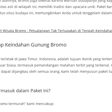
an alamnya, Bromo juga dikenal karena warisan budayanya yang ka
tas asli di wilayah ini, memiliki tradisi dan upacara unik. Paket 
itus-situs budaya ini, memungkinkan Anda untuk tenggelam dalam
t Wisata Bromo : Petualangan Tak Terlupakan di Tengah Keindah
p Keindahan Gunung Bromo
erletak di Jawa Timur, Indonesia, adalah tujuan ikonik yang terke
ar biasa, termasuk pemandangan matahari terbit yang terkenal
 dapat dijangkau oleh semua orang, kami telah menyusun paket tu
rmasuk dalam Paket Ini?
Bromo termurah” kami mencakup: