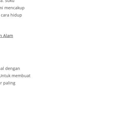
ya. Suku
kami mencakup
 cara hidup
an Alam
nal dengan
. Untuk membuat
r paling