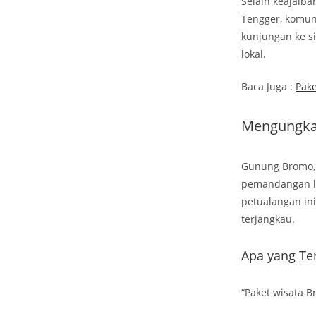
Selain keajaib
Tengger, komuni
kunjungan ke s
lokal.
Baca Juga :
Pake
Mengungka
Gunung Bromo, t
pemandangan lu
petualangan ini
terjangkau.
Apa yang Te
“Paket wisata 