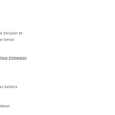
t berjalan ke
ar-benar
ampai Kelewatan
as kaldera
dakian