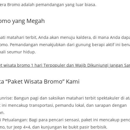
era Bromo adalah pemandangan yang luar biasa.
omo yang Megah
ti matahari terbit, Anda akan menuju kaldera, di mana Anda dapa
omo. Pemandangan menakjubkan dari gunung berapi aktif ini ben
ali seumur hidup.
t wisata bromo 1 hari Terpopuler dan Wajib Dikunjungi Jangan S
ta “Paket Wisata Bromo” Kami
nrise: Bangun pagi dan saksikan matahari terbit spektakuler di at
 ini mencakup transportasi, pemandu lokal, dan sarapan dengan
n.
i Petualangan: Bagi para pencari sensasi, paket ini mencakup pen
, tur Jeep 4×4, dan kunjungan ke bukit pasir berbisik.