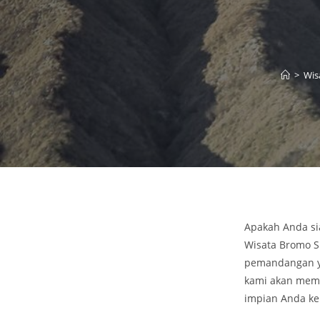
>
Wis
Apakah Anda sia
Wisata Bromo 
pemandangan ya
kami akan memb
impian Anda ke