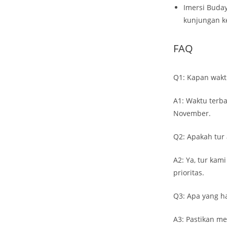
Imersi Buda
kunjungan ke
FAQ
Q1: Kapan wakt
A1: Waktu terb
November.
Q2: Apakah tur
A2: Ya, tur ka
prioritas.
Q3: Apa yang ha
A3: Pastikan m