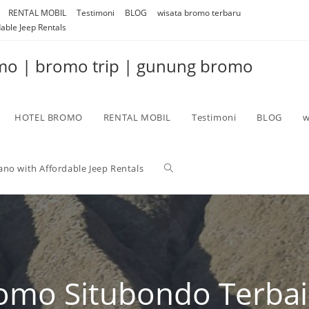
RENTAL MOBIL
Testimoni
BLOG
wisata bromo terbaru
able Jeep Rentals
omo | bromo trip | gunung bromo
HOTEL BROMO
RENTAL MOBIL
Testimoni
BLOG
w
no with Affordable Jeep Rentals
romo Situbondo Terba