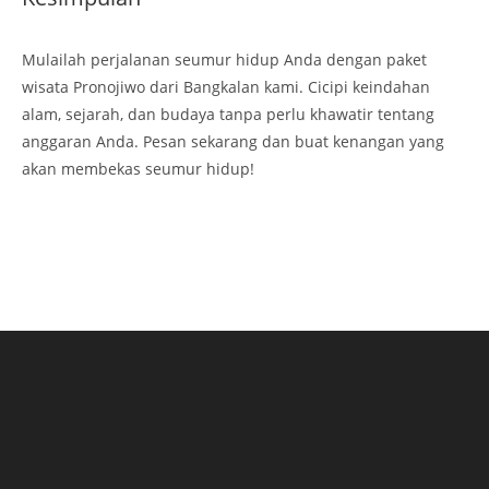
Mulailah perjalanan seumur hidup Anda dengan paket
wisata Pronojiwo dari Bangkalan kami. Cicipi keindahan
alam, sejarah, dan budaya tanpa perlu khawatir tentang
anggaran Anda. Pesan sekarang dan buat kenangan yang
akan membekas seumur hidup!