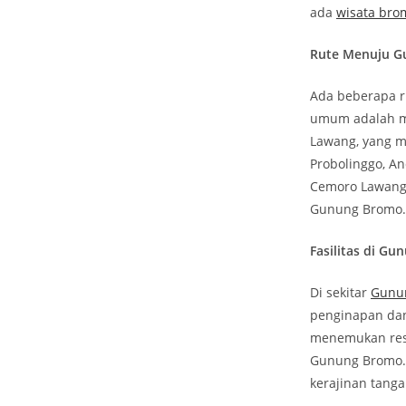
ada
wisata bro
Rute Menuju 
Ada beberapa r
umum adalah me
Lawang, yang m
Probolinggo, A
Cemoro Lawang.
Gunung Bromo.
Fasilitas di G
Di sekitar
Gunu
penginapan dan
menemukan rest
Gunung Bromo. S
kerajinan tanga