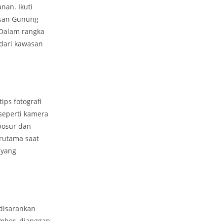
nan. Ikuti
asan Gunung
 Dalam rangka
 dari kawasan
ps fotografi
seperti kamera
posur dan
erutama saat
 yang
disarankan
mber, dianggap