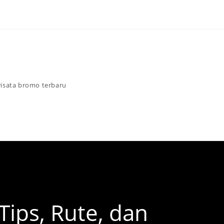
isata bromo terbaru
ips, Rute, dan