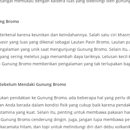
angat memukau dengan kaldera luas yang dikelilingi oleh gunu
ung Bromo
erkenal karena keunikan dan keindahannya. Salah satu ciri khasn
asir yang luas yang dikenal sebagai Lautan Pasir Bromo. Lautan pas
galaman yang unik saat mengunjungi Gunung Bromo. Selain itu, a
ang sering meletus juga menambah daya tariknya. Letusan kecil-k
ah Gunung Bromo memberikan pengalaman yang tak terlupakan bag
n Sebelum Mendaki Gunung Bromo
kan pendakian ke Gunung Bromo, ada beberapa hal yang perlu di
an Anda berada dalam kondisi fisik yang cukup baik karena pendak
amina yang kuat. Selain itu, penting untuk membawa pakaian ha
 Gunung Bromo cenderung dingin. Juga, jangan lupa membawa p
 kacamata hitam, dan topi untuk melindungi diri dari debu vulkan