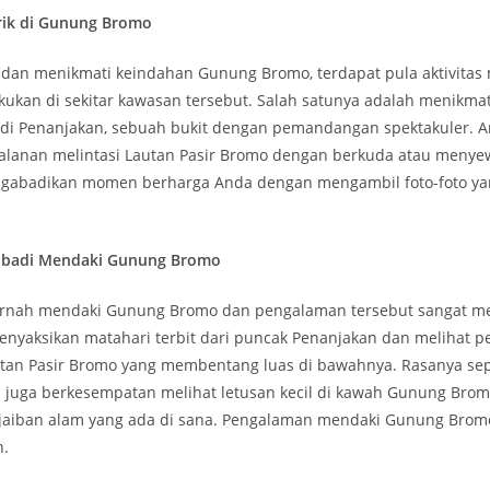
rik di Gunung Bromo
 dan menikmati keindahan Gunung Bromo, terdapat pula aktivitas 
kukan di sekitar kawasan tersebut. Salah satunya adalah menikmat
t di Penanjakan, sebuah bukit dengan pemandangan spektakuler. A
alanan melintasi Lautan Pasir Bromo dengan berkuda atau menyew
gabadikan momen berharga Anda dengan mengambil foto-foto ya
ibadi Mendaki Gunung Bromo
ernah mendaki Gunung Bromo dan pengalaman tersebut sangat m
 menyaksikan matahari terbit dari puncak Penanjakan dan melihat
utan Pasir Bromo yang membentang luas di bawahnya. Rasanya sep
ya juga berkesempatan melihat letusan kecil di kawah Gunung Brom
aiban alam yang ada di sana. Pengalaman mendaki Gunung Brom
n.