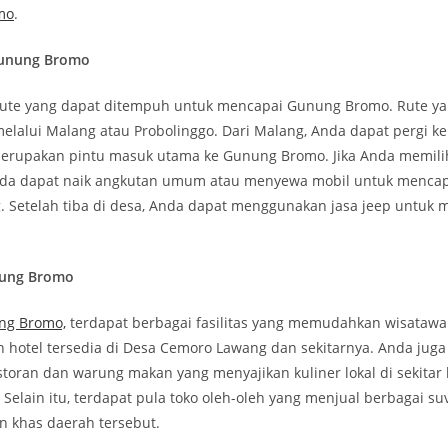
mo
.
Gunung Bromo
ute yang dapat ditempuh untuk mencapai Gunung Bromo. Rute ya
lalui Malang atau Probolinggo. Dari Malang, Anda dapat pergi k
erupakan pintu masuk utama ke Gunung Bromo. Jika Anda memilih
nda dapat naik angkutan umum atau menyewa mobil untuk mencap
 Setelah tiba di desa, Anda dapat menggunakan jasa jeep untuk
unung Bromo
ng Bromo,
terdapat berbagai fasilitas yang memudahkan wisataw
 hotel tersedia di Desa Cemoro Lawang dan sekitarnya. Anda juga
oran dan warung makan yang menyajikan kuliner lokal di sekitar
elain itu, terdapat pula toko oleh-oleh yang menjual berbagai suv
n khas daerah tersebut.