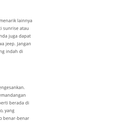
menarik lainnya
i sunrise atau
nda juga dapat
a jeep. Jangan
ng indah di
engesankan.
 pemandangan
erti berada di
o, yang
o benar-benar