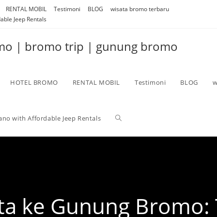
RENTAL MOBIL
Testimoni
BLOG
wisata bromo terbaru
able Jeep Rentals
omo | bromo trip | gunung bromo
HOTEL BROMO
RENTAL MOBIL
Testimoni
BLOG
w
no with Affordable Jeep Rentals
a ke Gunung Bromo: T