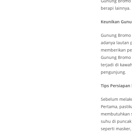
Gunung Bromo s
berapi lainnya.
Keunikan Gun
Gunung Bromo t
adanya lautan p
memberikan pen
Gunung Bromo y
terjadi di kaw
pengunjung.
Tips Persiapa
Sebelum melaku
Pertama, pastik
membutuhkan st
suhu di puncak
seperti masker,