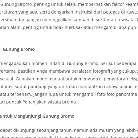
 Gunung Bromo, penting untuk selalu memperhatikan faktor keama
eraturan yang ada, serta dengarkan instruksi dari petugas di kaw
bersihan dan jangan meninggalkan sampah di sekitar area wisata.
arian alam, penting untuk tidak merusak atau mengambil apa pun
 di Gunung Bromo
n mengabadikan momen indah di Gunung Bromo, berikut beberapa ti
Pertama, pastikan Anda membawa peralatan fotografi yang cukup, 
 sesuai. Gunakan mode manual untuk mengontrol pengaturan eks
splorasi sudut pandang yang unik dan manfaatkan cahaya alami, t
t atau terbenam. Jangan lupa untuk mengambil foto-foto panorama
ri puncak Penanjakan wisata bromo.
 untuk Mengunjungi Gunung Bromo
apat dikunjungi sepanjang tahun, namun ada musim yang lebih 
kan pengalaman terbaik. Musim kering, antara April hingga Nove