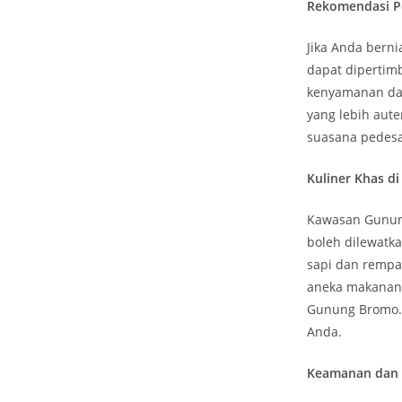
Rekomendasi P
Jika Anda bern
dapat dipertim
kenyamanan da
yang lebih aut
suasana pedes
Kuliner Khas 
Kawasan Gunung
boleh dilewatk
sapi dan rempah
aneka makanan 
Gunung Bromo. 
Anda.
Keamanan dan 