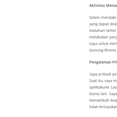
Aktivitas Mena
Selain mendaki
yang dapat dila
matahari terbi
melakukan perj
lupa untuk men
Gunung Bromo.
Pengalaman Pr
Saya pribadi p
Saat itu, saya
spektakuler La
dunia lain. Sa
menambah keaj
tidak terlupaka