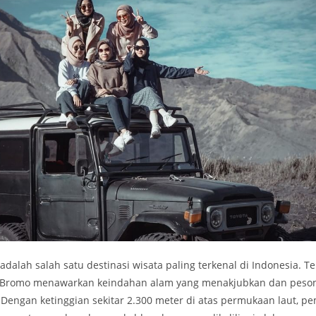
alah salah satu destinasi wisata paling terkenal di Indonesia. Te
 Bromo menawarkan keindahan alam yang menakjubkan dan peson
. Dengan ketinggian sekitar 2.300 meter di atas permukaan laut, 