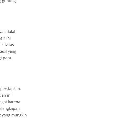
ng-gunung
ya adalah
ir ini
ktivitas
ecil yang
i para
persiapkan.
ian ini
ngat karena
erlengkapan
ik yang mungkin