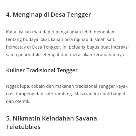
4. Menginap di Desa Tengger
Kalau kalian mau dapet pengalaman lebih mendalam
tentang budaya lokal, kalian bisa nginap di salah satu
homestay di Desa Tengger. Ini peluang bagus buat interaksi
sama penduduk setempat dan merasakan keramahannya.
Kuliner Tradisional Tengger
Nggak lupa, cobain deh makanan tradisional Tengger kayak
nasi tumpeng dan sate kambing. Masakan ini enak banget
dan otentik.
5. Nikmatin Keindahan Savana
Teletubbies