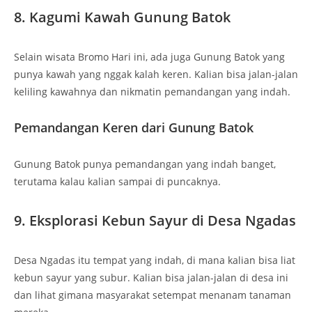
8. Kagumi Kawah Gunung Batok
Selain wisata Bromo Hari ini, ada juga Gunung Batok yang
punya kawah yang nggak kalah keren. Kalian bisa jalan-jalan
keliling kawahnya dan nikmatin pemandangan yang indah.
Pemandangan Keren dari Gunung Batok
Gunung Batok punya pemandangan yang indah banget,
terutama kalau kalian sampai di puncaknya.
9. Eksplorasi Kebun Sayur di Desa Ngadas
Desa Ngadas itu tempat yang indah, di mana kalian bisa liat
kebun sayur yang subur. Kalian bisa jalan-jalan di desa ini
dan lihat gimana masyarakat setempat menanam tanaman