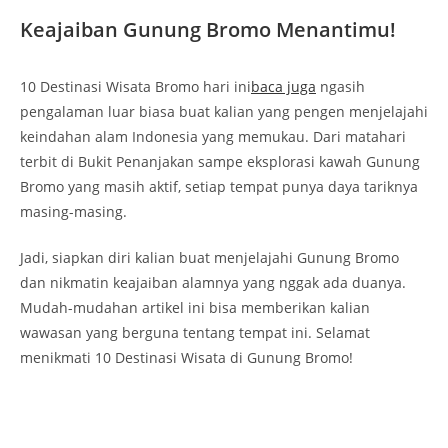
Keajaiban Gunung Bromo Menantimu!
10 Destinasi Wisata Bromo hari ini
baca juga
ngasih
pengalaman luar biasa buat kalian yang pengen menjelajahi
keindahan alam Indonesia yang memukau. Dari matahari
terbit di Bukit Penanjakan sampe eksplorasi kawah Gunung
Bromo yang masih aktif, setiap tempat punya daya tariknya
masing-masing.
Jadi, siapkan diri kalian buat menjelajahi Gunung Bromo
dan nikmatin keajaiban alamnya yang nggak ada duanya.
Mudah-mudahan artikel ini bisa memberikan kalian
wawasan yang berguna tentang tempat ini. Selamat
menikmati 10 Destinasi Wisata di Gunung Bromo!