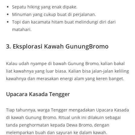
Sepatu hiking yang enak dipake.
Minuman yang cukup buat di perjalanan.
Topi dan kacamata hitam buat melindungi diri dari
matahari.
3. Eksplorasi Kawah GunungBromo
Kalau udah nyampe di bawah Gunung Bromo, kalian bakal
liat kawahnya yang luar biasa. Kalian bisa jalan-jalan keliling
kawahnya dan merasakan energi alam yang keren banget.
Upacara Kasada Tengger
Tiap tahunnya, warga Tengger mengadakan Upacara Kasada
di kawah Gunung Bromo. Ritual unik ini dilakuin sebagai
tanda penghormatan kepada Dewa Bromo, dengan
melemparkan buah dan sayuran ke dalam kawah.